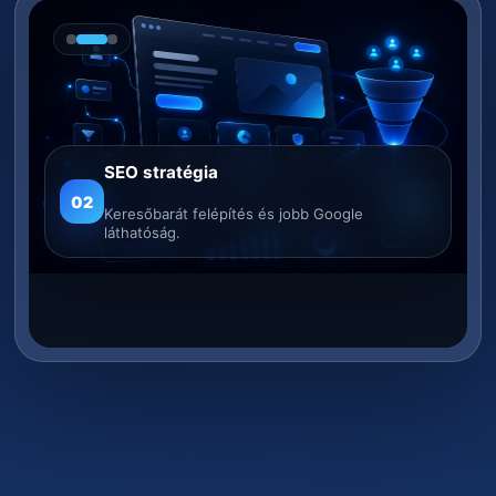
SEO stratégia
Weboldalkészítés
Konverzió optimalizálás
02
03
Keresőbarát felépítés és jobb Google
Gyors, modern és mobilbarát céges
láthatóság.
Több ajánlatkérés, erősebb ügyfélszerzés.
weboldalak.